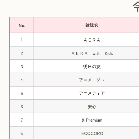
No.
雑誌名
1
ＡＥＲＡ
2
ＡＥＲＡ with Kids
3
明日の友
4
アニメージュ
5
アニメディア
6
安心
7
& Premium
8
IECOCORO