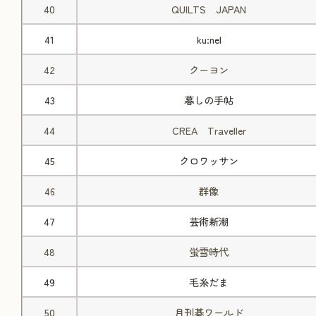
40
QUILTS JAPAN
41
ku:nel
42
クーヨン
43
暮しの手帖
44
CREA Traveller
45
クロワッサン
46
群像
47
芸術新潮
48
蛍雪時代
49
毛糸だま
50
月刊碁ワールド