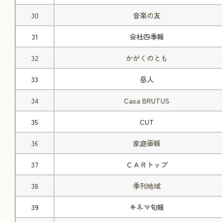
30
音楽の友
31
会社四季報
32
かがくのとも
33
岳人
34
Casa BRUTUS
35
CUT
36
家庭画報
37
ＣＡＲトップ
38
季刊地域
39
キネマ旬報