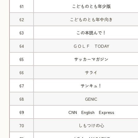
61
こどものとも年少版
62
こどものとも年中向き
63
この本読んで！
64
ＧＯＬＦ TODAY
65
サッカーマガジン
66
サライ
67
サンキュ！
68
GENIC
69
CNN English Express
70
しもつけの心