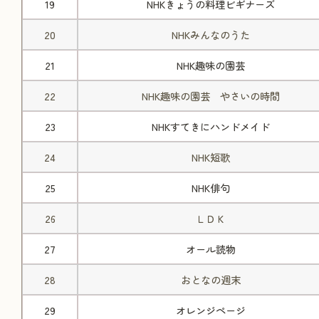
19
NHKきょうの料理ビギナーズ
20
NHKみんなのうた
21
NHK趣味の園芸
22
NHK趣味の園芸 やさいの時間
23
NHKすてきにハンドメイド
24
NHK短歌
25
NHK俳句
26
ＬＤＫ
27
オール読物
28
おとなの週末
29
オレンジページ