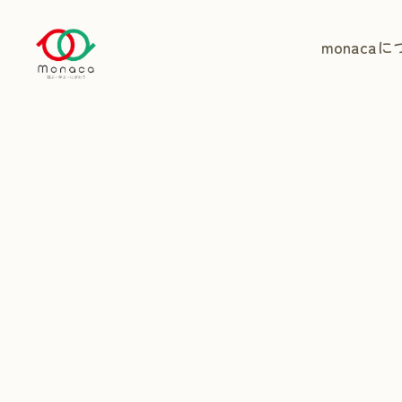
monaca
に