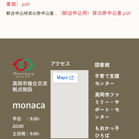
書館）.pdf
（郵送申込用）貸出券申込書.pdf
郵送申込時貸出券申込書…
アクセス
図書館
子育て支援
真岡市複合交流
センター
拠点施設
真岡市ファ
ミリー・サ
monaca
ポート・セ
ンター
平日 ：9:00-
20:00
もおかっ子
土日祝：9:00-
ひろば