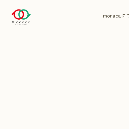
monaca
に