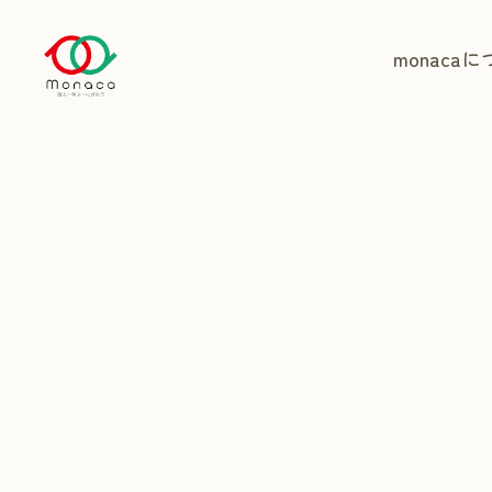
monaca
に