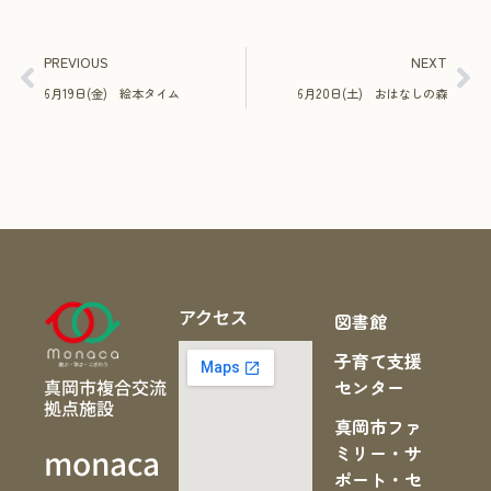
PREVIOUS
NEXT
6月19日(金) 絵本タイム
6月20日(土) おはなしの森
アクセス
図書館
子育て支援
真岡市複合交流
センター
拠点施設
真岡市ファ
ミリー・サ
monaca
ポート・セ