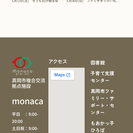
6月13日(土) 子ども向け映写会
6月14日(日) ファミサポうけいれ会員養成研修
アクセス
図書館
子育て支援
真岡市複合交流
センター
拠点施設
真岡市ファ
ミリー・サ
monaca
ポート・セ
ンター
平日 ：9:00-
20:00
もおかっ子
土日祝：9:00-
ひろば