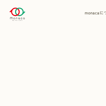
monaca
に