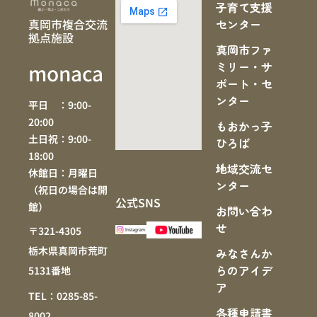
子育て支援
真岡市複合交流
センター
拠点施設
真岡市ファ
ミリー・サ
monaca
ポート・セ
ンター
平日 ：9:00-
20:00
もおかっ子
土日祝：9:00-
ひろば
18:00
地域交流セ
休館日：月曜日
ンター
（祝日の場合は開
公式SNS
館）
お問い合わ
せ
〒321-4305
栃木県真岡市荒町
みなさんか
らのアイデ
5131番地
ア
TEL：0285-85-
各種申請書
8002