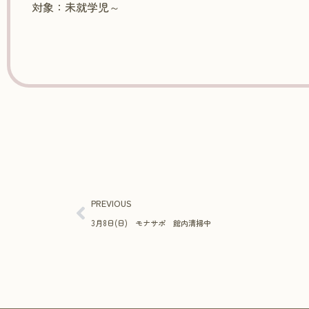
対象：未就学児～
PREVIOUS
3月8日(日) モナサポ 館内清掃中