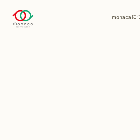
monaca
に