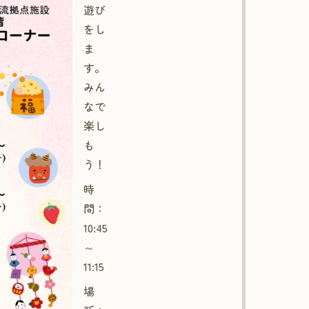
遊び
をし
ま
す。
みん
なで
楽し
も
う！
時
間：
10:45
～
11:15
場