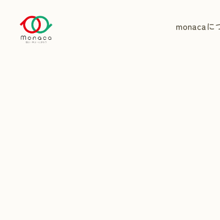
monaca
に