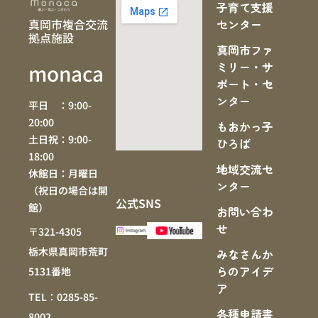
子育て支援
真岡市複合交流
センター
拠点施設
真岡市ファ
ミリー・サ
monaca
ポート・セ
ンター
平日 ：9:00-
20:00
もおかっ子
土日祝：9:00-
ひろば
18:00
地域交流セ
休館日：月曜日
ンター
（祝日の場合は開
公式SNS
館）
お問い合わ
せ
〒321-4305
栃木県真岡市荒町
みなさんか
らのアイデ
5131番地
ア
TEL：0285-85-
各種申請書
8002