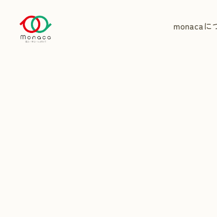
monaca
に