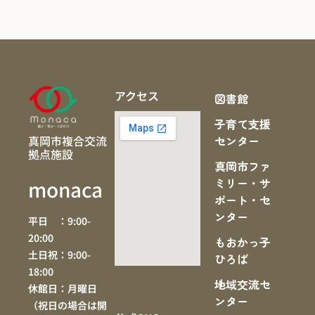
アクセス
図書館
子育て支援
真岡市複合交流
センター
拠点施設
真岡市ファ
ミリー・サ
monaca
ポート・セ
ンター
平日 ：9:00-
20:00
もおかっ子
土日祝：9:00-
ひろば
18:00
地域交流セ
休館日：月曜日
ンター
（祝日の場合は開