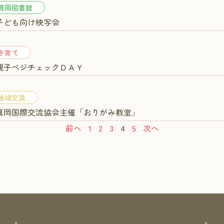
真岡図書館
 子ども向け映写会
子育て
 親子ベジチェックＤＡＹ
地域交流
) 真岡国際交流協会主催「おりがみ教室」
前へ
1
2
3
4
5
次へ