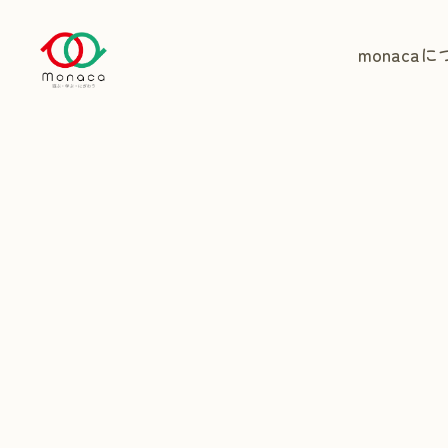
monaca
に