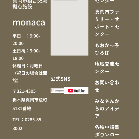
真岡市複合交流
センター
拠点施設
真岡市ファ
ミリー・サ
monaca
ポート・セ
ンター
平日 ：9:00-
20:00
もおかっ子
土日祝：9:00-
ひろば
18:00
地域交流セ
休館日：月曜日
ンター
（祝日の場合は開
公式SNS
館）
お問い合わ
せ
〒321-4305
栃木県真岡市荒町
みなさんか
らのアイデ
5131番地
ア
TEL：0285-85-
各種申請書
8002
ダウンロー