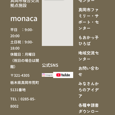
真岡市複合交流
センター
拠点施設
真岡市ファ
ミリー・サ
monaca
ポート・セ
ンター
平日 ：9:00-
20:00
もおかっ子
土日祝：9:00-
ひろば
18:00
地域交流セ
休館日：月曜日
ンター
（祝日の場合は開
公式SNS
館）
お問い合わ
せ
〒321-4305
栃木県真岡市荒町
みなさんか
らのアイデ
5131番地
ア
TEL：0285-85-
各種申請書
8002
ダウンロー