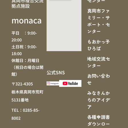
真岡市複合交流
センター
拠点施設
真岡市ファ
ミリー・サ
monaca
ポート・セ
ンター
平日 ：9:00-
20:00
もおかっ子
土日祝：9:00-
ひろば
18:00
地域交流セ
休館日：月曜日
ンター
（祝日の場合は開
公式SNS
館）
お問い合わ
せ
〒321-4305
栃木県真岡市荒町
みなさんか
らのアイデ
5131番地
ア
TEL：0285-85-
各種申請書
8002
ダウンロー