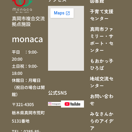
図書館
子育て支援
真岡市複合交流
センター
拠点施設
真岡市ファ
ミリー・サ
monaca
ポート・セ
ンター
平日 ：9:00-
20:00
もおかっ子
土日祝：9:00-
ひろば
18:00
地域交流セ
休館日：月曜日
ンター
（祝日の場合は開
公式SNS
館）
お問い合わ
せ
〒321-4305
栃木県真岡市荒町
みなさんか
らのアイデ
5131番地
ア
TEL：0285-85-