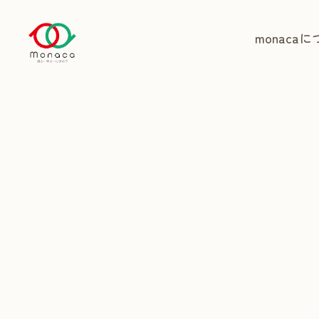
monaca
に