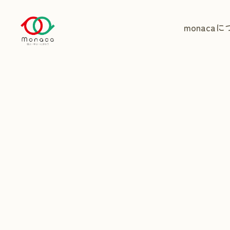
monaca
に