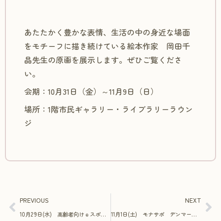
あたたかく豊かな表情、生活の中の身近な場面
をモチーフに描き続けている絵本作家 岡田千
晶先生の原画を展示します。ぜひご覧くださ
い。
会期：10月31日（金）～11月9日（日）
場所：1階市民ギャラリー・ライブラリーラウン
ジ
PREVIOUS
NEXT
10月29日(水) 高齢者向けｅスポーツ体験会
11月1日(土) モナサポ デンマーク刺繡と紡ぐやさしい時間「体験会」