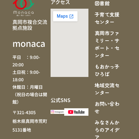
アクセス
図書館
子育て支援
真岡市複合交流
センター
拠点施設
真岡市ファ
ミリー・サ
monaca
ポート・セ
ンター
平日 ：9:00-
20:00
もおかっ子
土日祝：9:00-
ひろば
18:00
地域交流セ
休館日：月曜日
ンター
（祝日の場合は開
公式SNS
館）
お問い合わ
せ
〒321-4305
栃木県真岡市荒町
みなさんか
らのアイデ
5131番地
ア