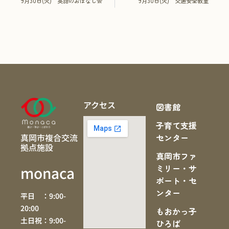
9月30日(火) 英語のおはなし会
9月30日(火) 交通安全教室
アクセス
図書館
子育て支援
真岡市複合交流
センター
拠点施設
真岡市ファ
ミリー・サ
monaca
ポート・セ
ンター
平日 ：9:00-
20:00
もおかっ子
土日祝：9:00-
ひろば