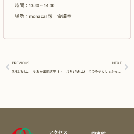
時間：13:30～14:30
場所：monaca1階 会議室
PREVIOUS
NEXT
9月27日(土) もおか出前講座 ｉｎ ｍｏｎａｃａ わくわく！バルーンアート体験！
9月27日(土) にのみやとしょかんおはなし会
アクセス
図書館