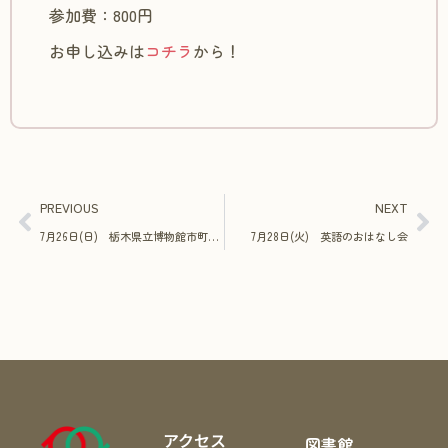
参加費：800円
お申し込みは
コチラ
から！
PREVIOUS
NEXT
7月26日(日) 栃木県立博物館市町連携事業移動講座『コウホネって知ってる？～栃木県に残された希少な水草～』
7月28日(火) 英語のおはなし会
アクセス
図書館