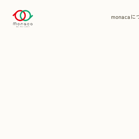
monaca
に