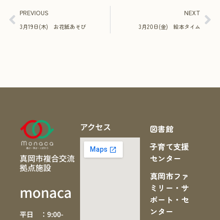
PREVIOUS
NEXT
3月19日(木) お花紙あそび
3月20日(金) 絵本タイム
アクセス
図書館
子育て支援
真岡市複合交流
センター
拠点施設
真岡市ファ
ミリー・サ
monaca
ポート・セ
ンター
平日 ：9:00-