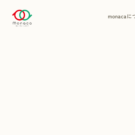
monaca
に