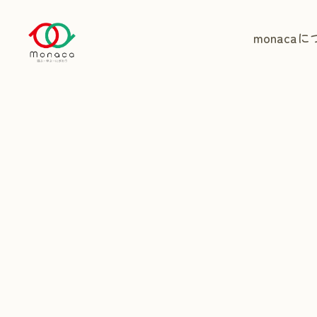
monaca
に