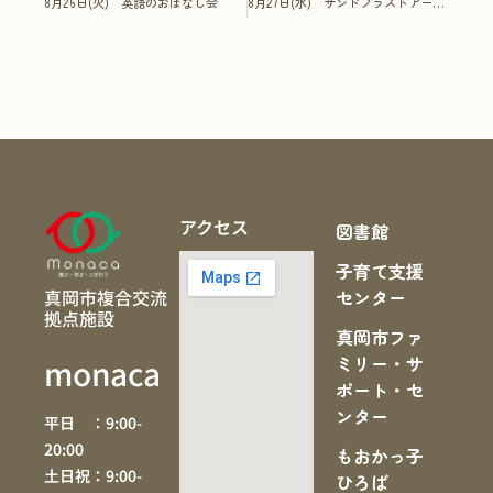
8月26日(火) 英語のおはなし会
8月27日(水) サンドブラストアート体験 ～「真心工房」ｉｎ ｍｏｎａｃａ～
アクセス
図書館
子育て支援
真岡市複合交流
センター
拠点施設
真岡市ファ
ミリー・サ
monaca
ポート・セ
ンター
平日 ：9:00-
20:00
もおかっ子
土日祝：9:00-
ひろば