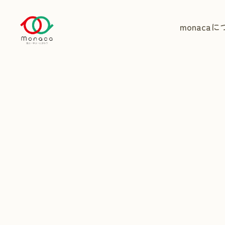
monaca
に