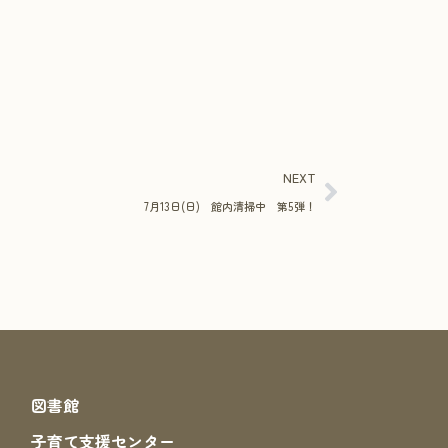
NEXT
7月13日(日) 館内清掃中 第5弾！
図書館
子育て支援センター