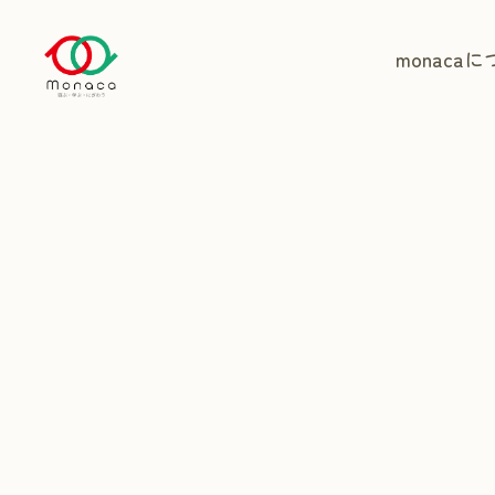
monaca
に