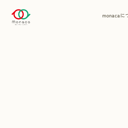
monaca
に