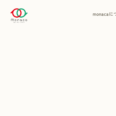
monaca
に