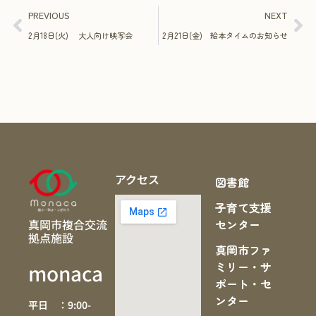
PREVIOUS
NEXT
2月18日(火) 大人向け映写会
2月21日(金) 絵本タイムのお知らせ
アクセス
図書館
子育て支援
真岡市複合交流
センター
拠点施設
真岡市ファ
ミリー・サ
monaca
ポート・セ
ンター
平日 ：9:00-