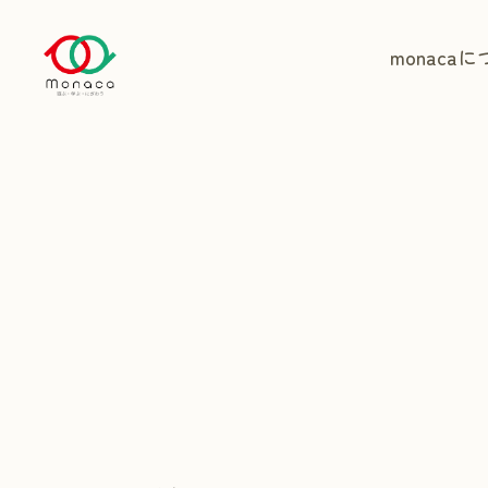
monaca
に