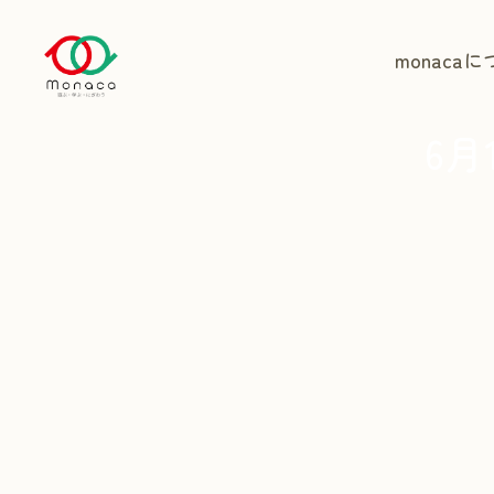
monaca
に
6月