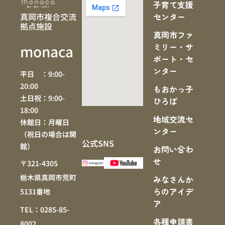
子育て支援
真岡市複合交流
センター
拠点施設
真岡市ファ
ミリー・サ
monaca
ポート・セ
ンター
平日 ：9:00-
20:00
もおかっ子
土日祝：9:00-
ひろば
18:00
地域交流セ
休館日：月曜日
ンター
（祝日の場合は開
公式SNS
館）
お問い合わ
せ
〒321-4305
栃木県真岡市荒町
みなさんか
らのアイデ
5131番地
ア
TEL：0285-85-
各種申請書
8002