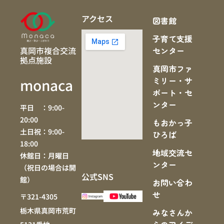
アクセス
図書館
子育て支援
真岡市複合交流
センター
拠点施設
真岡市ファ
ミリー・サ
monaca
ポート・セ
ンター
平日 ：9:00-
20:00
もおかっ子
土日祝：9:00-
ひろば
18:00
地域交流セ
休館日：月曜日
ンター
（祝日の場合は開
公式SNS
館）
お問い合わ
せ
〒321-4305
栃木県真岡市荒町
みなさんか