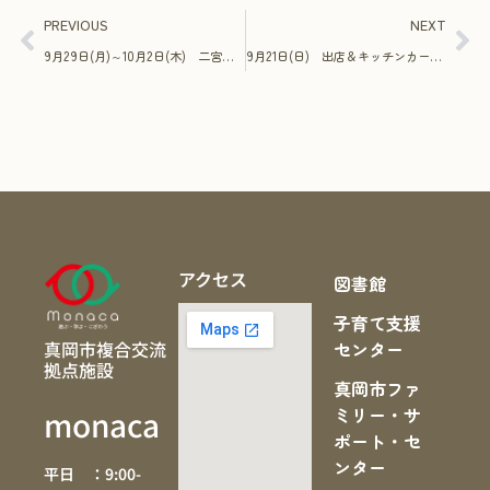
PREVIOUS
NEXT
9月29日(月)～10月2日(木) 二宮図書館 蔵書点検を伴う休館のお知らせ
9月21日(日) 出店＆キッチンカー情報
アクセス
図書館
子育て支援
真岡市複合交流
センター
拠点施設
真岡市ファ
ミリー・サ
monaca
ポート・セ
ンター
平日 ：9:00-